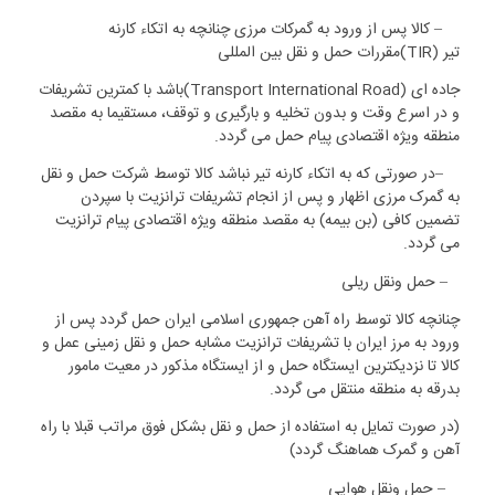
۱-۱
–
کالا پس از ورود به گمرکات مرزی چنانچه به اتکاء کارنه
تیر
(TIR)
مقررات حمل و نقل بین المللی
جاده ای
(Transport International Road)
باشد با کمترین تشریفات
و در اسرع وقت و بدون تخلیه و بارگیری و توقف، مستقیما به مقصد
منطقه ویژه اقتصادی پیام حمل می گردد
.
۲-۱
–
در صورتی که به اتکاء کارنه تیر نباشد کالا توسط شرکت حمل و نقل
به گمرک مرزی اظهار و پس از انجام تشریفات ترانزیت با سپردن
تضمین کافی (بن بیمه) به مقصد منطقه ویژه اقتصادی پیام ترانزیت
می گردد
.
۲
–
حمل ونقل ریلی
چنانچه کالا توسط راه آهن جمهوری اسلامی ایران حمل گردد پس از
ورود به مرز ایران با تشریفات ترانزیت مشابه حمل و نقل زمینی عمل و
کالا تا نزدیکترین ایستگاه حمل و از ایستگاه مذکور در معیت مامور
بدرقه به منطقه منتقل می گردد
.
(در صورت تمایل به استفاده از حمل و نقل بشکل فوق مراتب قبلا با راه
آهن و گمرک هماهنگ گردد)
۳
–
حمل ونقل هوایی