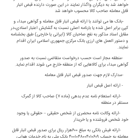
خواهد شد به دیگران واگذار نمایند در این صورت دارنده قبض انبار
قابل معامله صاحب کالا محسوب خواهد شد
۲
-
بانک ها می توانند با ارائه قبض انبار قابل معامله و گواهی مبداء و
کپی برابر اصل شده یا بارنامه اصلی نسبت به گشایش اعتبار اسنادی،در
مقابل اسناد مذکور به نفع صاحبان کالا (ایرانی یا خارجی) طبق بخشنامه
و دستور العمل های ارزی بانک مرکزی جمهوری اسلامی ایران اقدام
نمایند
.
۳
-
منطقه مجاز است حسب درخواست متقاضی نسبت به صدور
گواهی مبداء برای کالاهایی که از منطقه خارج می شوند اقدام نماید
.
۴
-
مدارک لازم جهت صدور قبض انبار قابل معامله
1-4- ارائه اصل قبض انبار
2-4
-
ارائه استعلام نامه عدم بدهی (ماده
۷)
صاحب کالا از گمرک
مستقر در منطقه
3-4
-
ارائه وکالت نامه محضری از شخص حقیقی
– حقوقی یا وجود
خود شخص فروشنده و یا خریدار
۴-۴
-
ارائه فیش بانکی به مبلغ
۶۰۰هزار ریال برای صدور قبض انبار قابل
معامله به حساب
۴۰۰۱۰۴۸۰۰۴۰۱۰۶۰۹
بانک ملی به نام خدمات هوایی